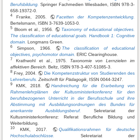
Berufsbildung.
Springer Fachmedien Wiesbaden, ISBN 978-3-
658-19372-0.
4
Franke, 2005.
Facetten der Kompetenzentwicklung.
Bertelsmann, ISBN 3-7639-1053-0.
5
Bloom et al., 1956.
Taxonomy of educational objectives.
The classification of educational goals. Handbook 1: Cognitive
domain.
Longmans Green.
6
Simpson, 1966.
The classification of educational
objectives, psychomotor domain.
ERIC Clearinghouse.
7
Krathwohl et al., 1975.
Taxonomie von Lernzielen im
affektiven Bereich.
Beltz, ISBN 978-3-407-51085-3.
8
Frey, 2004.
Die Kompetenzstruktur von Studierenden des
Lehrerberufs.
Zeitschrift für Pädagogik
, ISSN 0044-3247.
9
KMK, 2018.
Handreichung für die Erarbeitung von
Rahmenlehrplänen der Kultusministerkonferenz für den
berufsbezogenen Unterricht in der Berufsschule und ihre
Abstimmung mit Ausbildungsordnungen des Bundes für
anerkannte Ausbildungsberuf.
Sekretariat der
Kultusministerkonferenz: Referat Berufliche Bildung und
Weiterbildung.
10
KMK, 2017.
Qualifikationsrahmen für deutsche
Hochschulabschlüsse.
Sekretariat der